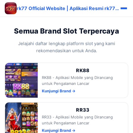
rk77 Official Website | Aplikasi Resmi rk77 Login Akun Terbaru 🎯
Semua Brand Slot Terpercaya
Jelajahi daftar lengkap platform slot yang kami
rekomendasikan untuk Anda.
RK88
RK88 - Aplikasi Mobile yang Dirancang
untuk Pengalaman Lancar
Kunjungi Brand →
RR33
RR33 - Aplikasi Mobile yang Dirancang
untuk Pengalaman Lancar
Kunjungi Brand →