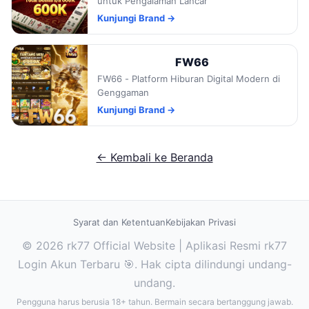
untuk Pengalaman Lancar
Kunjungi Brand →
FW66
FW66 - Platform Hiburan Digital Modern di
Genggaman
Kunjungi Brand →
← Kembali ke Beranda
Syarat dan Ketentuan
Kebijakan Privasi
© 2026 rk77 Official Website | Aplikasi Resmi rk77
Login Akun Terbaru 🎯. Hak cipta dilindungi undang-
undang.
Pengguna harus berusia 18+ tahun. Bermain secara bertanggung jawab.