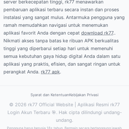
server berkecepatan tinggi, rk77 menawarkan
pembaruan aplikasi terbaru secara instan dan proses
instalasi yang sangat mulus. Antarmuka pengguna yang
ramah memudahkan navigasi untuk menemukan
aplikasi favorit Anda dengan cepat
download rk77
..
Nikmati akses tanpa batas ke ribuan APK berkualitas
tinggi yang diperbarui setiap hari untuk memenuhi
semua kebutuhan gaya hidup digital Anda dalam satu
aplikasi yang praktis, efisien, dan sangat ringan untuk
perangkat Anda.
rk77 apk
.
Syarat dan Ketentuan
Kebijakan Privasi
© 2026 rk77 Official Website | Aplikasi Resmi rk77
Login Akun Terbaru 🎯. Hak cipta dilindungi undang-
undang.
Pengguna harus berusia 18+ tahun. Bermain secara bertanggung jawab.