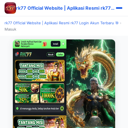
rk77 Official Website | Aplikasi Resmi rk77 Login Akun Terbaru 🎯
rk77 Official Website | Aplikasi Resmi rk77 Login Akun Terbaru 🎯
›
Masuk