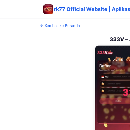
rk77 Official Website | Aplika
← Kembali ke Beranda
333V – 