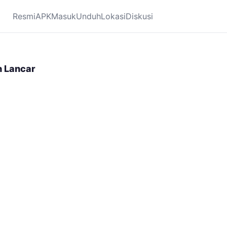
Resmi
APK
Masuk
Unduh
Lokasi
Diskusi
n Lancar