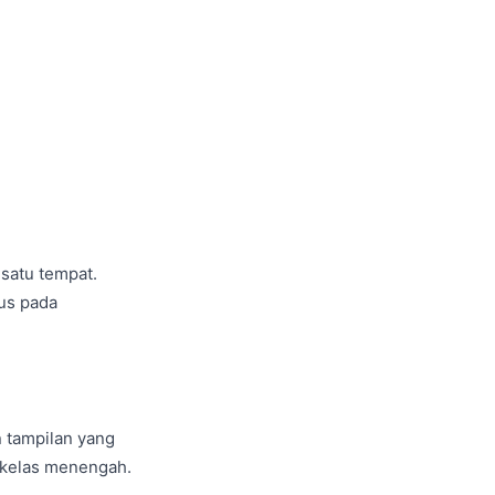
satu tempat.
us pada
 tampilan yang
 kelas menengah.