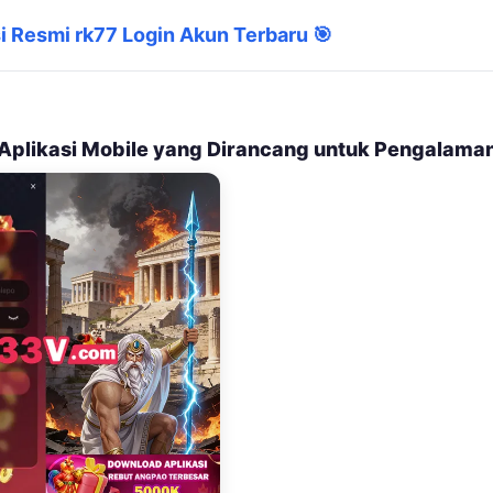
si Resmi rk77 Login Akun Terbaru 🎯
Aplikasi Mobile yang Dirancang untuk Pengalama