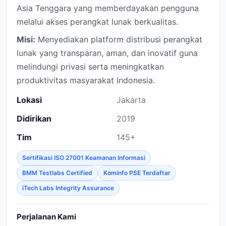
Asia Tenggara yang memberdayakan pengguna
melalui akses perangkat lunak berkualitas.
Misi:
Menyediakan platform distribusi perangkat
lunak yang transparan, aman, dan inovatif guna
melindungi privasi serta meningkatkan
produktivitas masyarakat Indonesia.
Lokasi
Jakarta
Didirikan
2019
Tim
145+
Sertifikasi ISO 27001 Keamanan Informasi
BMM Testlabs Certified
Kominfo PSE Terdaftar
iTech Labs Integrity Assurance
Perjalanan Kami