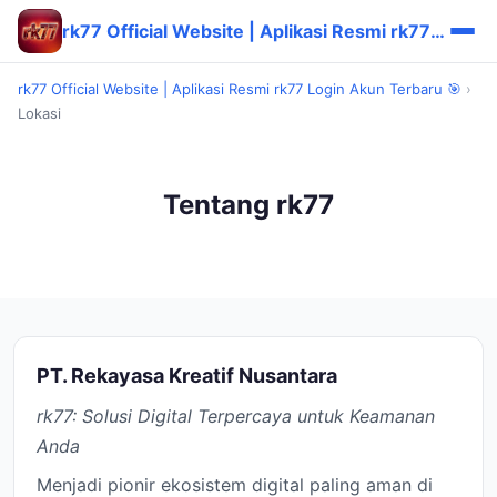
rk77 Official Website | Aplikasi Resmi rk77 Login Akun Terbaru 🎯
rk77 Official Website | Aplikasi Resmi rk77 Login Akun Terbaru 🎯
›
Lokasi
Tentang rk77
PT. Rekayasa Kreatif Nusantara
rk77: Solusi Digital Terpercaya untuk Keamanan
Anda
Menjadi pionir ekosistem digital paling aman di