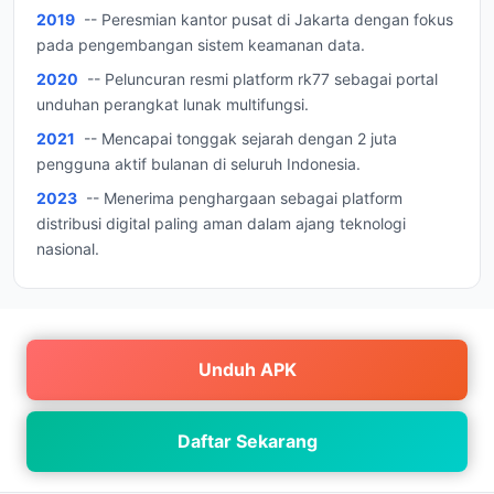
2019
-- Peresmian kantor pusat di Jakarta dengan fokus
pada pengembangan sistem keamanan data.
2020
-- Peluncuran resmi platform rk77 sebagai portal
unduhan perangkat lunak multifungsi.
2021
-- Mencapai tonggak sejarah dengan 2 juta
pengguna aktif bulanan di seluruh Indonesia.
2023
-- Menerima penghargaan sebagai platform
distribusi digital paling aman dalam ajang teknologi
nasional.
Unduh APK
Daftar Sekarang