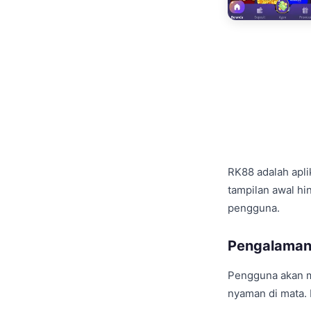
RK88 adalah apli
tampilan awal h
pengguna.
Pengalaman
Pengguna akan m
nyaman di mata. 