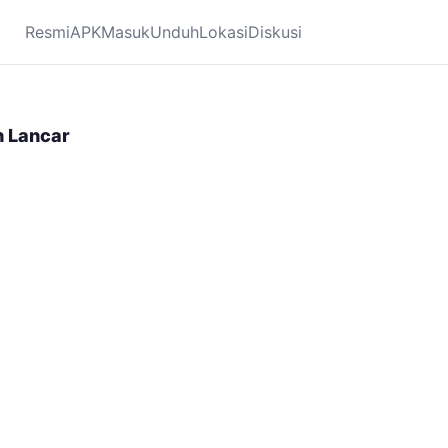
Resmi
APK
Masuk
Unduh
Lokasi
Diskusi
n Lancar