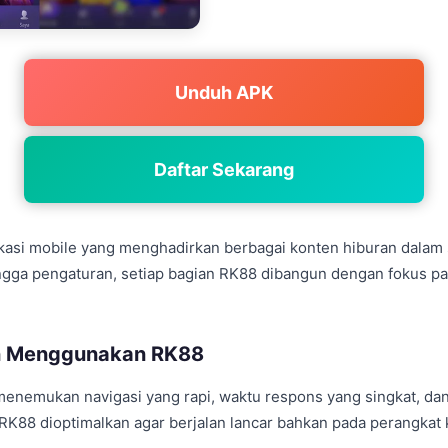
Unduh APK
Daftar Sekarang
kasi mobile yang menghadirkan berbagai konten hiburan dalam 
ingga pengaturan, setiap bagian RK88 dibangun dengan fokus 
 Menggunakan RK88
enemukan navigasi yang rapi, waktu respons yang singkat, dan
RK88 dioptimalkan agar berjalan lancar bahkan pada perangkat