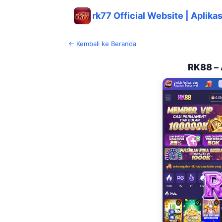
rk77 Official Website | Aplika
← Kembali ke Beranda
RK88 – 