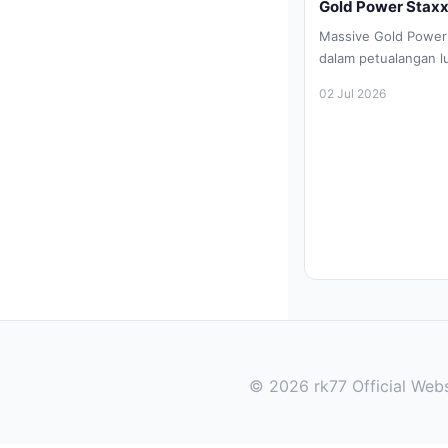
Gold Power Stax
Massive Gold Power
dalam petualangan 
adrenalin. Sebagai 
02 Jul 2026
sensasi...
© 2026 rk77 Official Webs