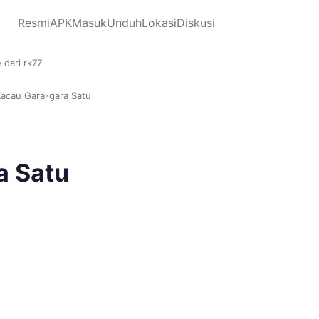
Resmi
APK
Masuk
Unduh
Lokasi
Diskusi
dari rk77
acau Gara-gara Satu
a Satu