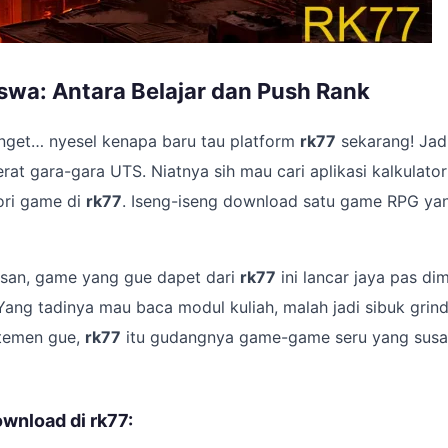
swa: Antara Belajar dan Push Rank
anget… nyesel kenapa baru tau platform
rk77
sekarang! Jad
berat gara-gara UTS. Niatnya sih mau cari aplikasi kalkulato
ori game di
rk77
. Iseng-iseng download satu game RPG yang
san, game yang gue dapet dari
rk77
ini lancar jaya pas di
 Yang tadinya mau baca modul kuliah, malah jadi sibuk grin
-temen gue,
rk77
itu gudangnya game-game seru yang susah
wnload di rk77: