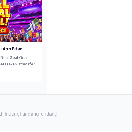
i dan Fitur
Goal Goal Goal:
merasakan atmosfer
an Goal Goal...
 dilindungi undang-undang.