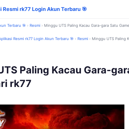
si Resmi rk77 Login Akun Terbaru 🎯
Akun Terbaru 🎯
›
Resmi
›
Minggu UTS Paling Kacau Gara-gara Satu Game 
 Aplikasi Resmi rk77 Login Akun Terbaru 🎯
›
Resmi
›
Minggu UTS Paling K
UTS Paling Kacau Gara-gar
ri rk77