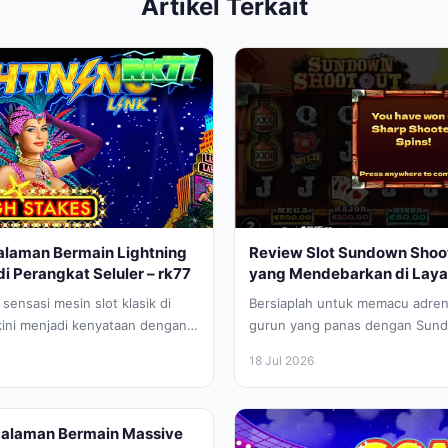
Artikel Terkait
alaman Bermain Lightning
Review Slot Sundown Shoot
di Perangkat Seluler – rk77
yang Mendebarkan di Layar
ensasi mesin slot klasik di
Bersiaplah untuk memacu adren
ini menjadi kenyataan dengan
gurun yang panas dengan Sun
nk High Stakes di platform...
sebuah karya terbaru dari S Gam
18 Jul 2026
galaman Bermain Massive