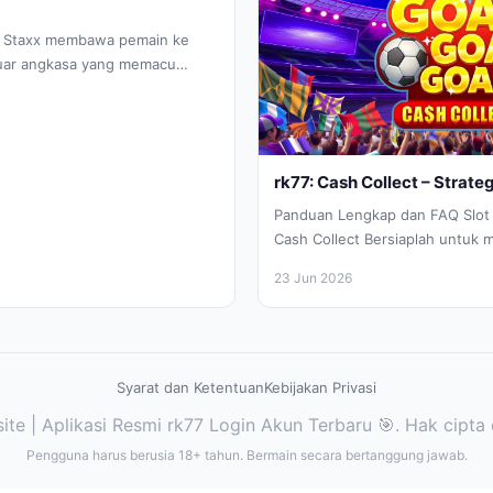
x
 Staxx membawa pemain ke
luar angkasa yang memacu
pemain, Anda akan merasakan
rk77: Cash Collect – Strateg
Panduan Lengkap dan FAQ Slot 
Cash Collect Bersiaplah untuk 
stadion yang mendebarkan deng
23 Jun 2026
Syarat dan Ketentuan
Kebijakan Privasi
ite | Aplikasi Resmi rk77 Login Akun Terbaru 🎯. Hak cipta
Pengguna harus berusia 18+ tahun. Bermain secara bertanggung jawab.