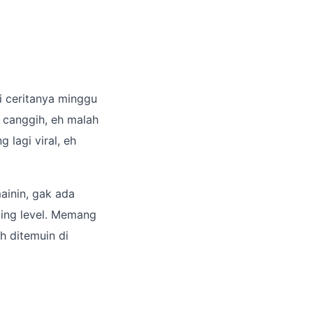
i ceritanya minggu
r canggih, eh malah
 lagi viral, eh
mainin, gak ada
ding level. Memang
 ditemuin di