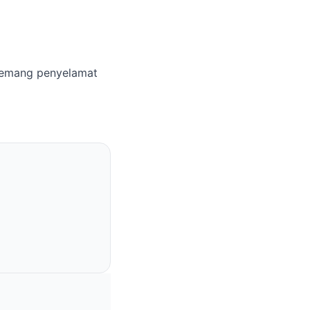
emang penyelamat