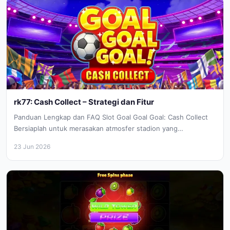
rk77: Cash Collect – Strategi dan Fitur
Panduan Lengkap dan FAQ Slot Goal Goal Goal: Cash Collect
Bersiaplah untuk merasakan atmosfer stadion yang
mendebarkan dengan Goal Goal...
23 Jun 2026