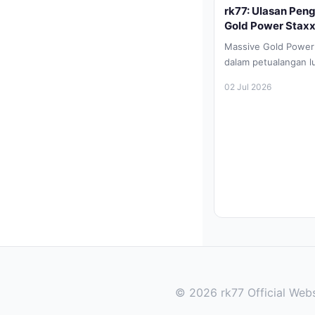
rk77: Ulasan Pen
Gold Power Stax
Massive Gold Power
dalam petualangan 
adrenalin. Sebagai 
02 Jul 2026
sensasi...
© 2026 rk77 Official Webs