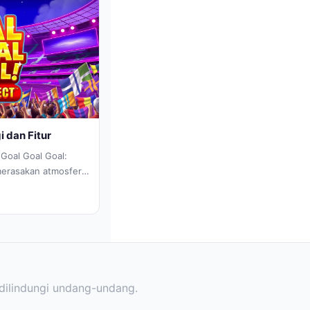
i dan Fitur
Goal Goal Goal:
merasakan atmosfer
an Goal Goal...
 dilindungi undang-undang.